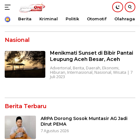
Beranda
Berita
Kriminal
Politik
Otomotif
Olahraga
Langsung
ke
Nasional
konten
Menikmati Sunset di Bibir Pantai
Leupung Aceh Besar, Aceh
Advertorial
,
Berita
,
Daerah
,
Ekonomi
,
Hiburan
,
Internasional
,
Nasional
,
Wisata
|
7
Juli 2023
Berita Terbaru
ARPA Dorong Sosok Muntasir AG Jadi
Dirut PEMA
7 Agustus 2026