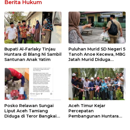
Berita Hukum
Bupati Al-Farlaky Tinjau
Puluhan Murid SD Negeri 5
Huntara di Blang Ni Sambil
Tanoh Anoe Kecewa, MBG
Santunan Anak Yatim
Jatah Murid Diduga
Ditelan Oknum Guru
Posko Relawan Sungai
Aceh Timur Kejar
Liput Aceh Tamiang
Percepatan
Diduga di Teror Bangkai
Pembangunan Huntara
Anjing Tanpa Kepala
untuk Warga Terdampak
Bencana