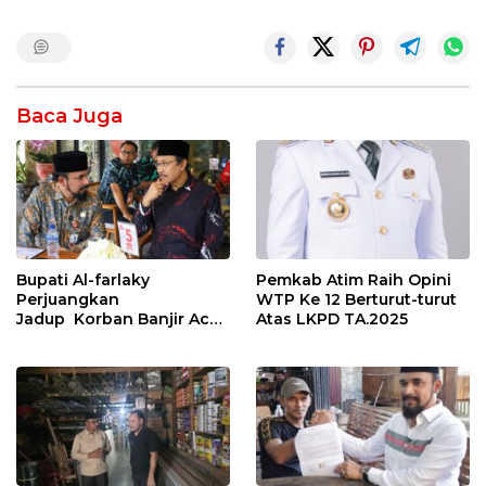
Baca Juga
Bupati Al-farlaky
Pemkab Atim Raih Opini
Perjuangkan
WTP Ke 12 Berturut-turut
Jadup Korban Banjir Aceh
Atas LKPD TA.2025
Timur di Kementerian
Sosial RI