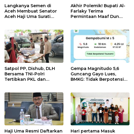
Langkanya Semen di
Akhir Polemik! Bupati Al-
Aceh Membuat Senator
Farlaky Terima
Aceh Haji Uma Surati
Permintaan Maaf Dun
Kemendag
Belanda
Satpol PP, Dishub, DLH
Gempa Magnitudo 5,6
Bersama TNI-Polri
Guncang Gayo Lues,
Tertibkan PKL dan
BMKG: Tidak Berpotensi
Bersihkan Kawasan Kota
Tsunami
Idi Rayeuk
Haji Uma Resmi Daftarkan
Hari pertama Masuk