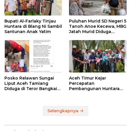
Bupati Al-Farlaky Tinjau
Puluhan Murid SD Negeri 5
Huntara di Blang Ni Sambil
Tanoh Anoe Kecewa, MBG
Santunan Anak Yatim
Jatah Murid Diduga
Ditelan Oknum Guru
Posko Relawan Sungai
Aceh Timur Kejar
Liput Aceh Tamiang
Percepatan
Diduga di Teror Bangkai
Pembangunan Huntara
Anjing Tanpa Kepala
untuk Warga Terdampak
Bencana
Selengkapnya