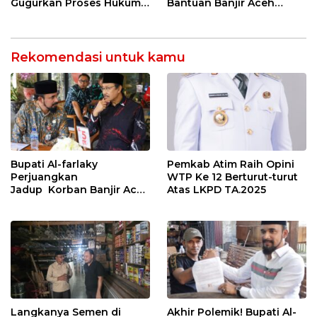
Gugurkan Proses Hukum
Bantuan Banjir Aceh
Kasus Kekerasan Anak
Timur Belum Cair
Rekomendasi untuk kamu
Bupati Al-farlaky
Pemkab Atim Raih Opini
Perjuangkan
WTP Ke 12 Berturut-turut
Jadup Korban Banjir Aceh
Atas LKPD TA.2025
Timur di Kementerian
Sosial RI
Langkanya Semen di
Akhir Polemik! Bupati Al-