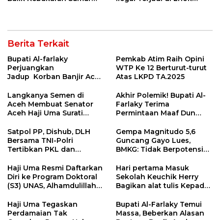
Minyak Ilegal di Aceh
Lemak, Aceh Timur, Aceh
Timur
Berita Terkait
Bupati Al-farlaky
Pemkab Atim Raih Opini
Perjuangkan
WTP Ke 12 Berturut-turut
Jadup Korban Banjir Aceh
Atas LKPD TA.2025
Timur di Kementerian
Sosial RI
Langkanya Semen di
Akhir Polemik! Bupati Al-
Aceh Membuat Senator
Farlaky Terima
Aceh Haji Uma Surati
Permintaan Maaf Dun
Kemendag
Belanda
Satpol PP, Dishub, DLH
Gempa Magnitudo 5,6
Bersama TNI-Polri
Guncang Gayo Lues,
Tertibkan PKL dan
BMKG: Tidak Berpotensi
Bersihkan Kawasan Kota
Tsunami
Idi Rayeuk
Haji Uma Resmi Daftarkan
Hari pertama Masuk
Diri ke Program Doktoral
Sekolah Keuchik Herry
(S3) UNAS, Alhamdulillah
Bagikan alat tulis Kepada
Lulus Tes Pra-Proposal
warganya.
Disertasi
Haji Uma Tegaskan
Bupati Al-Farlaky Temui
Perdamaian Tak
Massa, Beberkan Alasan