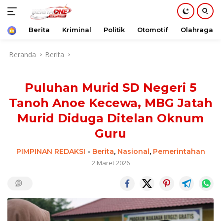
Beranda
Berita
Kriminal
Politik
Otomotif
Olahraga
Langsung
Beranda
Berita
ke
konten
Puluhan Murid SD Negeri 5
Tanoh Anoe Kecewa, MBG Jatah
Murid Diduga Ditelan Oknum
Guru
PIMPINAN REDAKSI
-
Berita
,
Nasional
,
Pemerintahan
2 Maret 2026