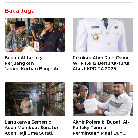
Baca Juga
Bupati Al-farlaky
Pemkab Atim Raih Opini
Perjuangkan
WTP Ke 12 Berturut-turut
Jadup Korban Banjir Aceh
Atas LKPD TA.2025
Timur di Kementerian
Sosial RI
Langkanya Semen di
Akhir Polemik! Bupati Al-
Aceh Membuat Senator
Farlaky Terima
Aceh Haji Uma Surati
Permintaan Maaf Dun