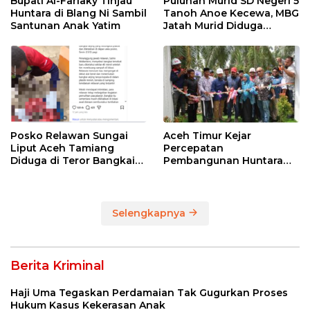
Bupati Al-Farlaky Tinjau
Puluhan Murid SD Negeri 5
Huntara di Blang Ni Sambil
Tanoh Anoe Kecewa, MBG
Santunan Anak Yatim
Jatah Murid Diduga
Ditelan Oknum Guru
Posko Relawan Sungai
Aceh Timur Kejar
Liput Aceh Tamiang
Percepatan
Diduga di Teror Bangkai
Pembangunan Huntara
Anjing Tanpa Kepala
untuk Warga Terdampak
Bencana
Selengkapnya
Berita Kriminal
Haji Uma Tegaskan Perdamaian Tak Gugurkan Proses
Hukum Kasus Kekerasan Anak