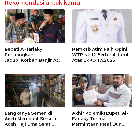
Rekomendasi untuk kamu
Bupati Al-farlaky
Pemkab Atim Raih Opini
Perjuangkan
WTP Ke 12 Berturut-turut
Jadup Korban Banjir Aceh
Atas LKPD TA.2025
Timur di Kementerian
Sosial RI
Langkanya Semen di
Akhir Polemik! Bupati Al-
Aceh Membuat Senator
Farlaky Terima
Aceh Haji Uma Surati
Permintaan Maaf Dun
Kemendag
Belanda