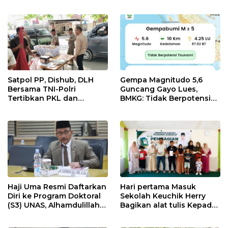
Kemendag
Belanda
Satpol PP, Dishub, DLH
Gempa Magnitudo 5,6
Bersama TNI-Polri
Guncang Gayo Lues,
Tertibkan PKL dan
BMKG: Tidak Berpotensi
Bersihkan Kawasan Kota
Tsunami
Idi Rayeuk
Haji Uma Resmi Daftarkan
Hari pertama Masuk
Diri ke Program Doktoral
Sekolah Keuchik Herry
(S3) UNAS, Alhamdulillah
Bagikan alat tulis Kepada
Lulus Tes Pra-Proposal
warganya.
Disertasi