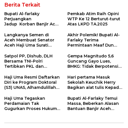
Berita Terkait
Bupati Al-farlaky
Pemkab Atim Raih Opini
Perjuangkan
WTP Ke 12 Berturut-turut
Jadup Korban Banjir Aceh
Atas LKPD TA.2025
Timur di Kementerian
Sosial RI
Langkanya Semen di
Akhir Polemik! Bupati Al-
Aceh Membuat Senator
Farlaky Terima
Aceh Haji Uma Surati
Permintaan Maaf Dun
Kemendag
Belanda
Satpol PP, Dishub, DLH
Gempa Magnitudo 5,6
Bersama TNI-Polri
Guncang Gayo Lues,
Tertibkan PKL dan
BMKG: Tidak Berpotensi
Bersihkan Kawasan Kota
Tsunami
Idi Rayeuk
Haji Uma Resmi Daftarkan
Hari pertama Masuk
Diri ke Program Doktoral
Sekolah Keuchik Herry
(S3) UNAS, Alhamdulillah
Bagikan alat tulis Kepada
Lulus Tes Pra-Proposal
warganya.
Disertasi
Haji Uma Tegaskan
Bupati Al-Farlaky Temui
Perdamaian Tak
Massa, Beberkan Alasan
Gugurkan Proses Hukum
Bantuan Banjir Aceh
Kasus Kekerasan Anak
Timur Belum Cair