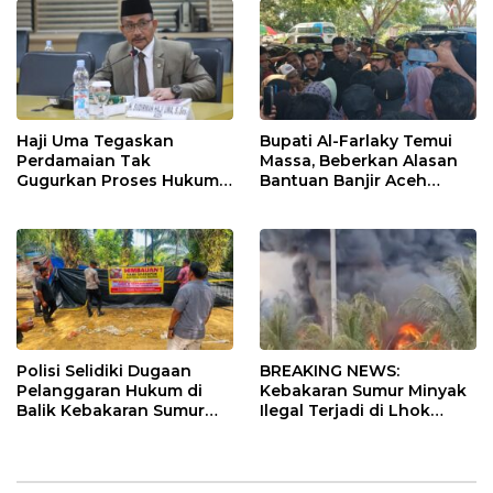
Haji Uma Tegaskan
Bupati Al-Farlaky Temui
Perdamaian Tak
Massa, Beberkan Alasan
Gugurkan Proses Hukum
Bantuan Banjir Aceh
Kasus Kekerasan Anak
Timur Belum Cair
Polisi Selidiki Dugaan
BREAKING NEWS:
Pelanggaran Hukum di
Kebakaran Sumur Minyak
Balik Kebakaran Sumur
Ilegal Terjadi di Lhok
Minyak Ilegal di Aceh
Lemak, Aceh Timur, Aceh
Timur