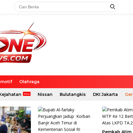
motif
Olahraga
Kejahatan
Nissan
Bulutangkis
DKI Jakarta
Ger
Pemkab Atim 