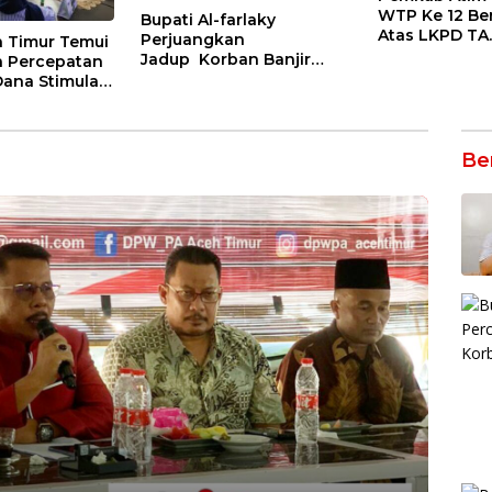
WTP Ke 12 Ber
Bupati Al-farlaky
Atas LKPD TA
Perjuangkan
h Timur Temui
Jadup Korban Banjir
a Percepatan
Aceh Timur di
Dana Stimulan
Kementerian Sosial RI
gi Korban
Be