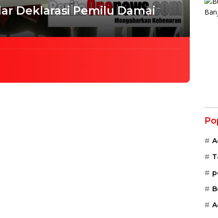
ar Deklarasi Pemilu Damai
Po
A
T
p
B
A