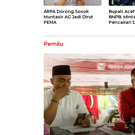
ARPA Dorong Sosok
Bupati Ace
Muntasir AG Jadi Dirut
BNPB, Mint
PEMA
Pencairan 
Tahap II ba
Banjir
Pemilu