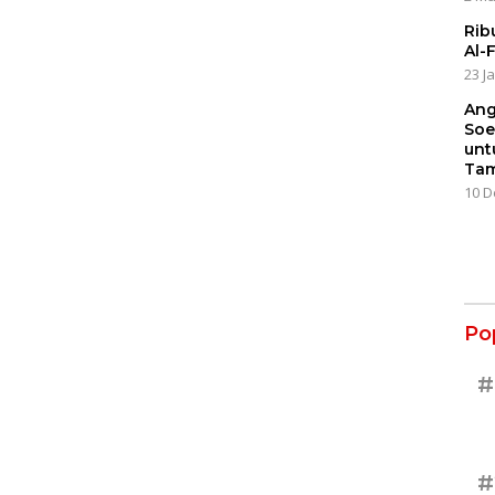
Rib
Al-
23 J
Ang
Soe
unt
Tam
10 D
Po
#
#