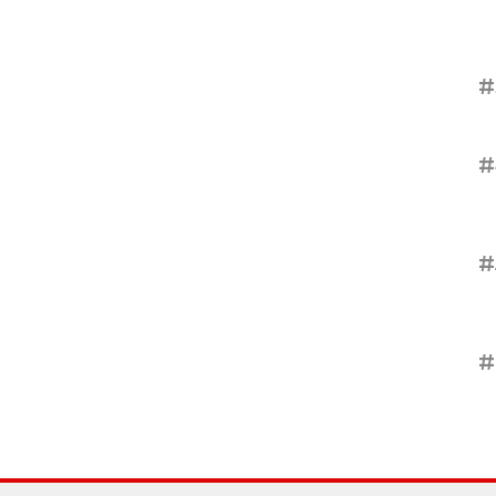
#
#
#
#