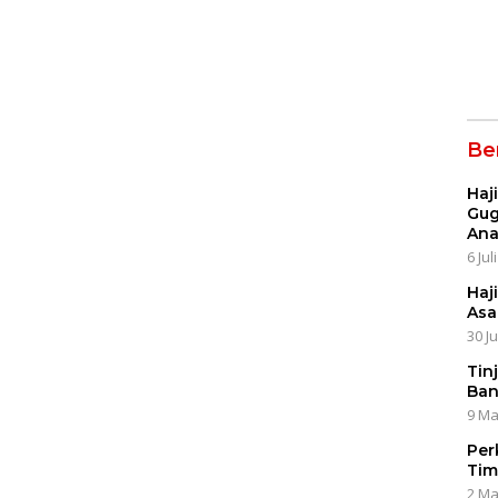
Ter
Anj
Kep
Ber
Haj
Gug
An
6 Jul
Haj
Asa
30 J
Tin
Ban
9 Ma
Per
Tim
2 Ma