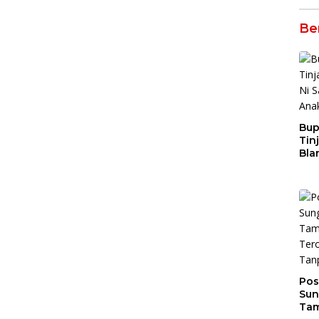
Be
Bup
Tin
Bla
San
Yat
Pos
Sun
Tam