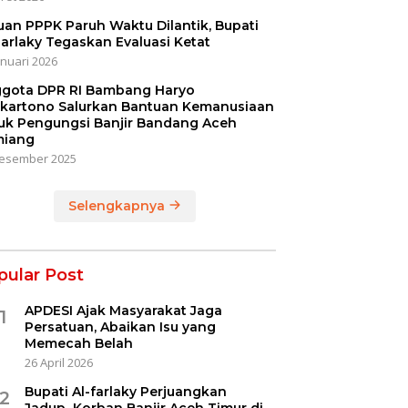
uan PPPK Paruh Waktu Dilantik, Bupati
Farlaky Tegaskan Evaluasi Ketat
anuari 2026
gota DPR RI Bambang Haryo
kartono Salurkan Bantuan Kemanusiaan
uk Pengungsi Banjir Bandang Aceh
iang
esember 2025
Selengkapnya
pular Post
APDESI Ajak Masyarakat Jaga
1
Persatuan, Abaikan Isu yang
Memecah Belah
26 April 2026
Bupati Al-farlaky Perjuangkan
2
Jadup Korban Banjir Aceh Timur di