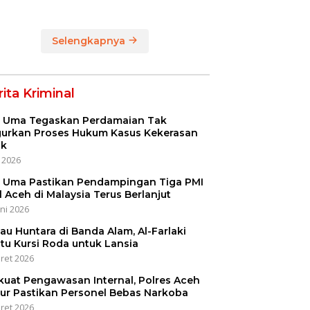
or Bangkai
Huntara untuk
ing Tanpa
Warga Terdampak
ala
Bencana
Selengkapnya
ita Kriminal
i Uma Tegaskan Perdamaian Tak
urkan Proses Hukum Kasus Kekerasan
ak
i 2026
i Uma Pastikan Pendampingan Tiga PMI
l Aceh di Malaysia Terus Berlanjut
uni 2026
jau Huntara di Banda Alam, Al-Farlaki
tu Kursi Roda untuk Lansia
ret 2026
kuat Pengawasan Internal, Polres Aceh
ur Pastikan Personel Bebas Narkoba
ret 2026