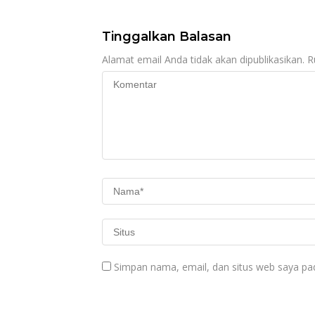
Stimulan Tahap II
Kementerian Sos
bagi Korban Banjir
RI
Tinggalkan Balasan
Alamat email Anda tidak akan dipublikasikan.
R
Simpan nama, email, dan situs web saya pa