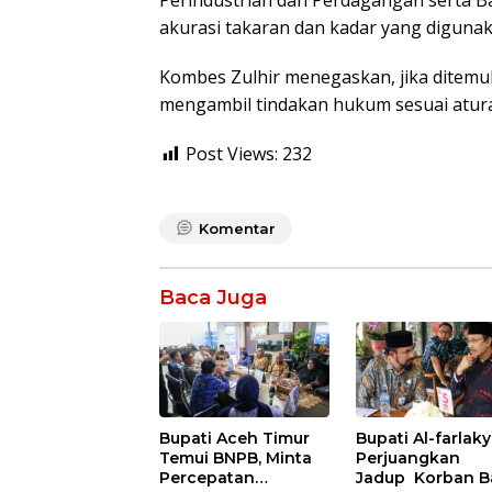
Perindustrian dan Perdagangan serta Ba
akurasi takaran dan kadar yang diguna
Kombes Zulhir menegaskan, jika ditemu
mengambil tindakan hukum sesuai atura
Post Views:
232
Komentar
Baca Juga
Bupati Aceh Timur
Bupati Al-farlaky
Temui BNPB, Minta
Perjuangkan
Percepatan
Jadup Korban Ba