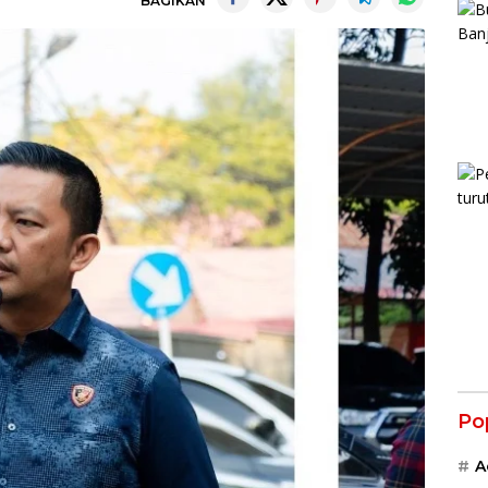
BAGIKAN
Po
A