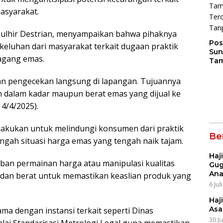
asyarakat.
Zulhir Destrian, menyampaikan bahwa pihaknya
Pos
keluhan dari masyarakat terkait dugaan praktik
Sun
agang emas.
Tam
Ter
Anj
an pengecekan langsung di lapangan. Tujuannya
Kep
 dalam kadar maupun berat emas yang dijual ke
4/4/2025).
lakukan untuk melindungi konsumen dari praktik
Ber
engah situasi harga emas yang tengah naik tajam.
Haj
orban permainan harga atau manipulasi kualitas
Gug
An
 dan berat untuk memastikan keaslian produk yang
6 Jul
Haj
Asa
ama dengan instansi terkait seperti Dinas
30 J