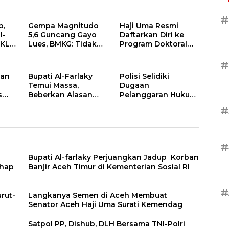
ial
#
b,
Gempa Magnitudo
Haji Uma Resmi
I-
5,6 Guncang Gayo
Daftarkan Diri ke
PKL
Lues, BMKG: Tidak
Program Doktoral
Berpotensi Tsunami
(S3) UNAS,
i
Alhamdulillah Lulus
#
Tes Pra-Proposal
kan
Bupati Al-Farlaky
Polisi Selidiki
Disertasi
Temui Massa,
Dugaan
s
Beberkan Alasan
Pelanggaran Hukum
Bantuan Banjir Aceh
di Balik Kebakaran
#
Timur Belum Cair
Sumur Minyak Ilegal
di Aceh Timur
#
Bupati Al-farlaky Perjuangkan Jadup Korban
ahap
Banjir Aceh Timur di Kementerian Sosial RI
#
rut-
Langkanya Semen di Aceh Membuat
Senator Aceh Haji Uma Surati Kemendag
Satpol PP, Dishub, DLH Bersama TNI-Polri