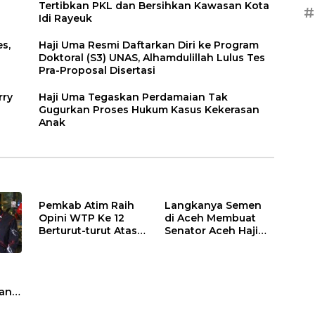
Tertibkan PKL dan Bersihkan Kawasan Kota
#
Idi Rayeuk
s,
Haji Uma Resmi Daftarkan Diri ke Program
Doktoral (S3) UNAS, Alhamdulillah Lulus Tes
Pra-Proposal Disertasi
rry
Haji Uma Tegaskan Perdamaian Tak
Gugurkan Proses Hukum Kasus Kekerasan
Anak
Pemkab Atim Raih
Langkanya Semen
Opini WTP Ke 12
di Aceh Membuat
Berturut-turut Atas
Senator Aceh Haji
LKPD TA.2025
Uma Surati
Kemendag
njir