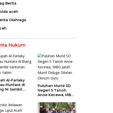
ag Berita
olda aceh
erita Olahraga
ceh
rita Hukum
ati Al-Farlaky
jau Huntara di
Puluhan Murid SD
ng Ni Sambil
Negeri 5 Tanoh
tunan Anak
Anoe Kecewa, MBG
im
Jatah Murid Diduga
Ditelan Oknum Guru