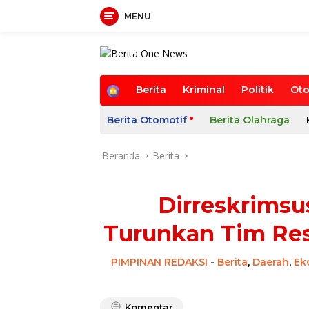
MENU
Langsung
ke
konten
B
Berita
Kriminal
Politik
Oto
e
r
Berita Otomotif
Berita Olahraga
a
n
d
Beranda
Berita
a
Dirreskrimsu
Turunkan Tim Res
PIMPINAN REDAKSI
-
Berita
,
Daerah
,
Ek
Komentar