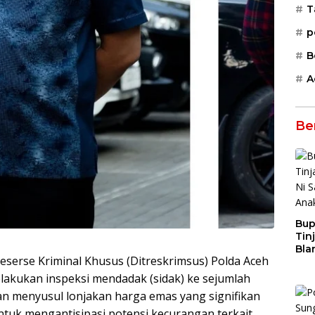
T
p
B
A
Be
Bup
Tin
Bla
eserse Kriminal Khusus (Ditreskrimsus) Polda Aceh
San
Yat
akukan inspeksi mendadak (sidak) ke sejumlah
kan menyusul lonjakan harga emas yang signifikan
ntuk mengantisipasi potensi kecurangan terkait