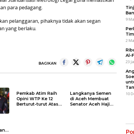
lai Standarisasi Metrologi Legal guna memastikan
kan para pedagang.
Tin
Ban
9 Ma
kan pelanggaran, pihaknya tidak akan segan
n yang berlaku.
Per
Tim
2 Ma
Rib
Al-
23 J
BAGIKAN
Ang
Soe
unt
Tam
Pemkab Atim Raih
Langkanya Semen
10 D
Opini WTP Ke 12
di Aceh Membuat
Berturut-turut Atas
Senator Aceh Haji
LKPD TA.2025
Uma Surati
Kemendag
njir
Po