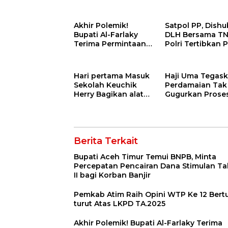
Pencairan Dana
Aceh Timur di
Stimulan Tahap II
Kementerian Sos
bagi Korban Banjir
RI
Akhir Polemik!
Satpol PP, Dishu
Bupati Al-Farlaky
DLH Bersama TN
Terima Permintaan
Polri Tertibkan 
Maaf Dun Belanda
dan Bersihkan
Kawasan Kota Id
Rayeuk
Hari pertama Masuk
Haji Uma Tegas
Sekolah Keuchik
Perdamaian Tak
Herry Bagikan alat
Gugurkan Prose
tulis Kepada
Hukum Kasus
warganya.
Kekerasan Anak
Berita Terkait
Bupati Aceh Timur Temui BNPB, Minta
Percepatan Pencairan Dana Stimulan T
II bagi Korban Banjir
Pemkab Atim Raih Opini WTP Ke 12 Bertu
turut Atas LKPD TA.2025
Akhir Polemik! Bupati Al-Farlaky Terima