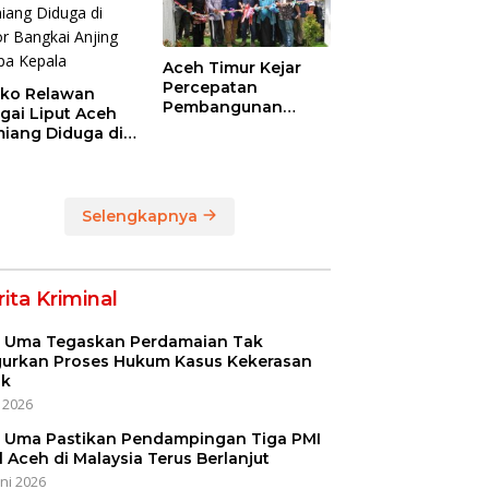
Aceh Timur Kejar
Percepatan
ko Relawan
Pembangunan
gai Liput Aceh
Huntara untuk
iang Diduga di
Warga Terdampak
or Bangkai
Bencana
ing Tanpa
ala
Selengkapnya
ita Kriminal
i Uma Tegaskan Perdamaian Tak
urkan Proses Hukum Kasus Kekerasan
ak
i 2026
i Uma Pastikan Pendampingan Tiga PMI
l Aceh di Malaysia Terus Berlanjut
uni 2026