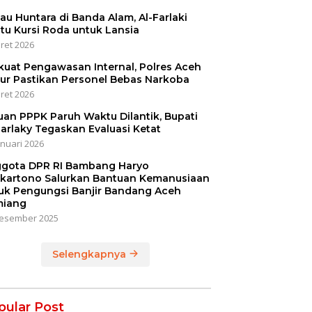
jau Huntara di Banda Alam, Al-Farlaki
tu Kursi Roda untuk Lansia
ret 2026
kuat Pengawasan Internal, Polres Aceh
ur Pastikan Personel Bebas Narkoba
ret 2026
uan PPPK Paruh Waktu Dilantik, Bupati
Farlaky Tegaskan Evaluasi Ketat
anuari 2026
gota DPR RI Bambang Haryo
kartono Salurkan Bantuan Kemanusiaan
uk Pengungsi Banjir Bandang Aceh
iang
esember 2025
Selengkapnya
pular Post