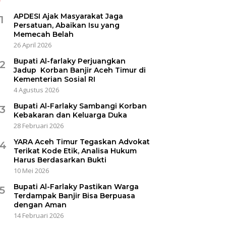
APDESI Ajak Masyarakat Jaga
1
Persatuan, Abaikan Isu yang
Memecah Belah
26 April 2026
Bupati Al-farlaky Perjuangkan
2
Jadup Korban Banjir Aceh Timur di
Kementerian Sosial RI
4 Agustus 2026
Bupati Al-Farlaky Sambangi Korban
3
Kebakaran dan Keluarga Duka
28 Februari 2026
YARA Aceh Timur Tegaskan Advokat
4
Terikat Kode Etik, Analisa Hukum
Harus Berdasarkan Bukti
10 Mei 2026
Bupati Al-Farlaky Pastikan Warga
5
Terdampak Banjir Bisa Berpuasa
dengan Aman
14 Februari 2026