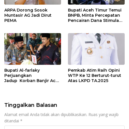
ARPA Dorong Sosok
Bupati Aceh Timur Temui
Muntasir AG Jadi Dirut
BNPB, Minta Percepatan
PEMA
Pencairan Dana Stimulan
Tahap II bagi Korban
Banjir
Bupati Al-farlaky
Pemkab Atim Raih Opini
Perjuangkan
WTP Ke 12 Berturut-turut
Jadup Korban Banjir Aceh
Atas LKPD TA.2025
Timur di Kementerian
Sosial RI
Tinggalkan Balasan
Alamat email Anda tidak akan dipublikasikan.
Ruas yang wajib
ditandai
*