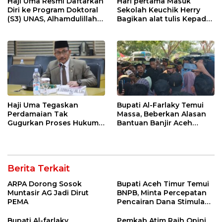
Haji Uma Resmi Daftarkan
Hari pertama Masuk
Diri ke Program Doktoral
Sekolah Keuchik Herry
(S3) UNAS, Alhamdulillah
Bagikan alat tulis Kepada
Lulus Tes Pra-Proposal
warganya.
Disertasi
Haji Uma Tegaskan
Bupati Al-Farlaky Temui
Perdamaian Tak
Massa, Beberkan Alasan
Gugurkan Proses Hukum
Bantuan Banjir Aceh
Kasus Kekerasan Anak
Timur Belum Cair
Berita Terkait
ARPA Dorong Sosok
Bupati Aceh Timur Temui
Muntasir AG Jadi Dirut
BNPB, Minta Percepatan
PEMA
Pencairan Dana Stimulan
Tahap II bagi Korban
Banjir
Bupati Al-farlaky
Pemkab Atim Raih Opini