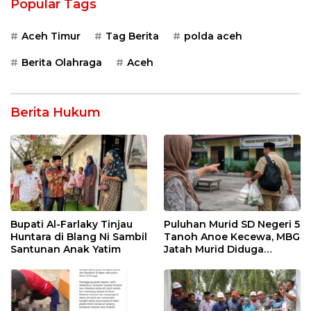
Popular Tags
Aceh Timur
Tag Berita
polda aceh
Berita Olahraga
Aceh
Berita Hukum
Bupati Al-Farlaky Tinjau
Puluhan Murid SD Negeri 5
Huntara di Blang Ni Sambil
Tanoh Anoe Kecewa, MBG
Santunan Anak Yatim
Jatah Murid Diduga
Ditelan Oknum Guru