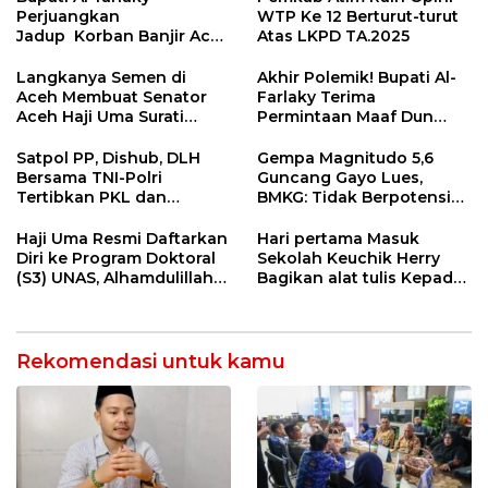
Perjuangkan
WTP Ke 12 Berturut-turut
Jadup Korban Banjir Aceh
Atas LKPD TA.2025
Timur di Kementerian
Sosial RI
Langkanya Semen di
Akhir Polemik! Bupati Al-
Aceh Membuat Senator
Farlaky Terima
Aceh Haji Uma Surati
Permintaan Maaf Dun
Kemendag
Belanda
Satpol PP, Dishub, DLH
Gempa Magnitudo 5,6
Bersama TNI-Polri
Guncang Gayo Lues,
Tertibkan PKL dan
BMKG: Tidak Berpotensi
Bersihkan Kawasan Kota
Tsunami
Idi Rayeuk
Haji Uma Resmi Daftarkan
Hari pertama Masuk
Diri ke Program Doktoral
Sekolah Keuchik Herry
(S3) UNAS, Alhamdulillah
Bagikan alat tulis Kepada
Lulus Tes Pra-Proposal
warganya.
Disertasi
Rekomendasi untuk kamu