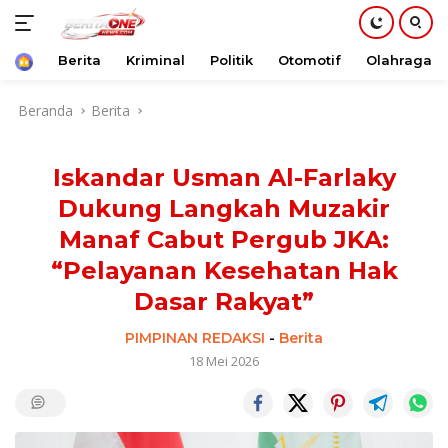
Beranda
Berita
Kriminal
Politik
Otomotif
Olahraga
Langsung
Beranda
Berita
ke
konten
Iskandar Usman Al-Farlaky
Dukung Langkah Muzakir
Manaf Cabut Pergub JKA:
“Pelayanan Kesehatan Hak
Dasar Rakyat”
PIMPINAN REDAKSI
-
Berita
18 Mei 2026