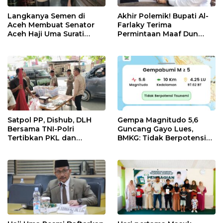
Langkanya Semen di
Akhir Polemik! Bupati Al-
Aceh Membuat Senator
Farlaky Terima
Aceh Haji Uma Surati
Permintaan Maaf Dun
Kemendag
Belanda
Satpol PP, Dishub, DLH
Gempa Magnitudo 5,6
Bersama TNI-Polri
Guncang Gayo Lues,
Tertibkan PKL dan
BMKG: Tidak Berpotensi
Bersihkan Kawasan Kota
Tsunami
Idi Rayeuk