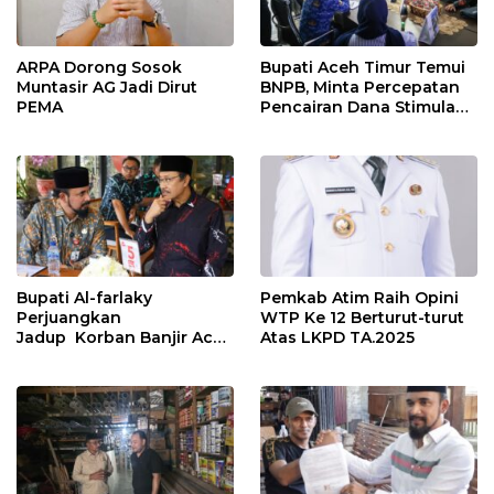
ARPA Dorong Sosok
Bupati Aceh Timur Temui
Muntasir AG Jadi Dirut
BNPB, Minta Percepatan
PEMA
Pencairan Dana Stimulan
Tahap II bagi Korban
Banjir
Bupati Al-farlaky
Pemkab Atim Raih Opini
Perjuangkan
WTP Ke 12 Berturut-turut
Jadup Korban Banjir Aceh
Atas LKPD TA.2025
Timur di Kementerian
Sosial RI