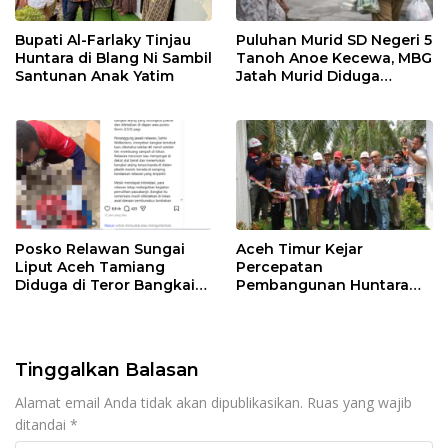
Bupati Al-Farlaky Tinjau
Puluhan Murid SD Negeri 5
Huntara di Blang Ni Sambil
Tanoh Anoe Kecewa, MBG
Santunan Anak Yatim
Jatah Murid Diduga
Ditelan Oknum Guru
Posko Relawan Sungai
Aceh Timur Kejar
Liput Aceh Tamiang
Percepatan
Diduga di Teror Bangkai
Pembangunan Huntara
Anjing Tanpa Kepala
untuk Warga Terdampak
Bencana
Tinggalkan Balasan
Alamat email Anda tidak akan dipublikasikan.
Ruas yang wajib
ditandai
*