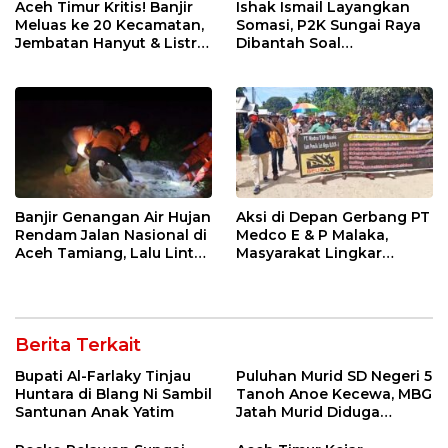
Aceh Timur Kritis! Banjir
Ishak Ismail Layangkan
Meluas ke 20 Kecamatan,
Somasi, P2K Sungai Raya
Jembatan Hanyut & Listrik
Dibantah Soal
Padam
Kesempatan Perbaikan
Berkas
Banjir Genangan Air Hujan
Aksi di Depan Gerbang PT
Rendam Jalan Nasional di
Medco E & P Malaka,
Aceh Tamiang, Lalu Lintas
Masyarakat Lingkar
Sempat Terganggu
Tambang Tuntut Keadilan
Berita Terkait
Bupati Al-Farlaky Tinjau
Puluhan Murid SD Negeri 5
Huntara di Blang Ni Sambil
Tanoh Anoe Kecewa, MBG
Santunan Anak Yatim
Jatah Murid Diduga
Ditelan Oknum Guru