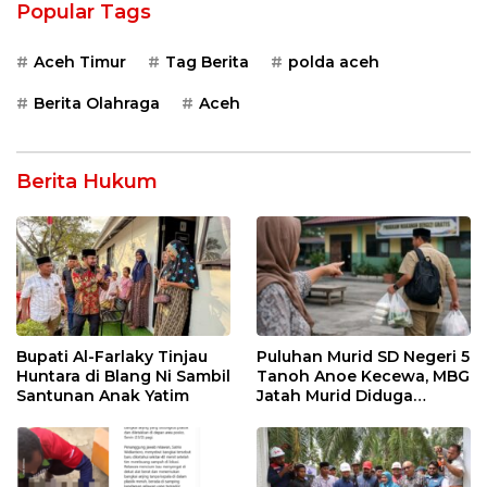
Popular Tags
Aceh Timur
Tag Berita
polda aceh
Berita Olahraga
Aceh
Berita Hukum
Bupati Al-Farlaky Tinjau
Puluhan Murid SD Negeri 5
Huntara di Blang Ni Sambil
Tanoh Anoe Kecewa, MBG
Santunan Anak Yatim
Jatah Murid Diduga
Ditelan Oknum Guru