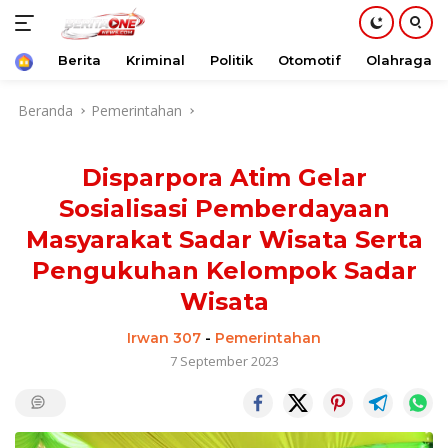
Beranda
Berita
Kriminal
Politik
Otomotif
Olahraga
Langsung
Beranda
Pemerintahan
ke
konten
Disparpora Atim Gelar
Sosialisasi Pemberdayaan
Masyarakat Sadar Wisata Serta
Pengukuhan Kelompok Sadar
Wisata
Irwan 307
-
Pemerintahan
7 September 2023