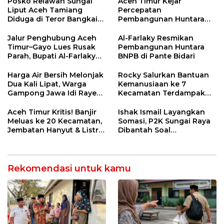
Posko Relawan Sungai
Aceh Timur Kejar
Liput Aceh Tamiang
Percepatan
Diduga di Teror Bangkai
Pembangunan Huntara
Anjing Tanpa Kepala
untuk Warga Terdampak
Bencana
Jalur Penghubung Aceh
Al-Farlaky Resmikan
Timur–Gayo Lues Rusak
Pembangunan Huntara
Parah, Bupati Al-Farlaky
BNPB di Pante Bidari
Desak Percepatan
Pembangunan
Harga Air Bersih Melonjak
Rocky Salurkan Bantuan
Dua Kali Lipat, Warga
Kemanusiaan ke 7
Gampong Jawa Idi Rayeuk
Kecamatan Terdampak
Menjerit Pasca Banjir
Banjir di Aceh Timur
Aceh Timur Kritis! Banjir
Ishak Ismail Layangkan
Meluas ke 20 Kecamatan,
Somasi, P2K Sungai Raya
Jembatan Hanyut & Listrik
Dibantah Soal
Padam
Kesempatan Perbaikan
Berkas
Rekomendasi untuk kamu