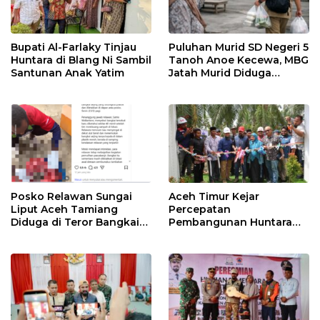
Bupati Al-Farlaky Tinjau
Puluhan Murid SD Negeri 5
Huntara di Blang Ni Sambil
Tanoh Anoe Kecewa, MBG
Santunan Anak Yatim
Jatah Murid Diduga
Ditelan Oknum Guru
Posko Relawan Sungai
Aceh Timur Kejar
Liput Aceh Tamiang
Percepatan
Diduga di Teror Bangkai
Pembangunan Huntara
Anjing Tanpa Kepala
untuk Warga Terdampak
Bencana