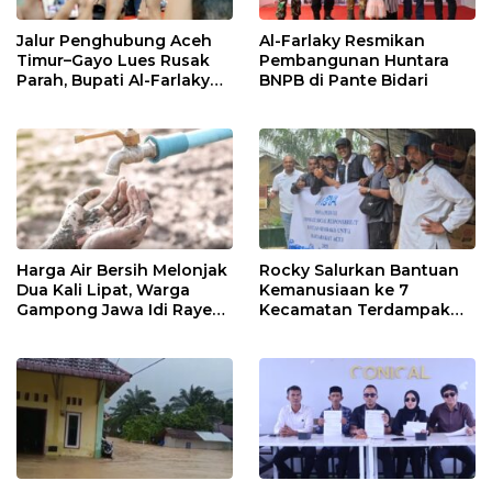
Jalur Penghubung Aceh
Al-Farlaky Resmikan
Timur–Gayo Lues Rusak
Pembangunan Huntara
Parah, Bupati Al-Farlaky
BNPB di Pante Bidari
Desak Percepatan
Pembangunan
Harga Air Bersih Melonjak
Rocky Salurkan Bantuan
Dua Kali Lipat, Warga
Kemanusiaan ke 7
Gampong Jawa Idi Rayeuk
Kecamatan Terdampak
Menjerit Pasca Banjir
Banjir di Aceh Timur