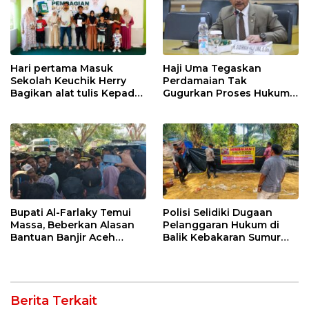
Hari pertama Masuk
Haji Uma Tegaskan
Sekolah Keuchik Herry
Perdamaian Tak
Bagikan alat tulis Kepada
Gugurkan Proses Hukum
warganya.
Kasus Kekerasan Anak
Bupati Al-Farlaky Temui
Polisi Selidiki Dugaan
Massa, Beberkan Alasan
Pelanggaran Hukum di
Bantuan Banjir Aceh
Balik Kebakaran Sumur
Timur Belum Cair
Minyak Ilegal di Aceh
Timur
Berita Terkait