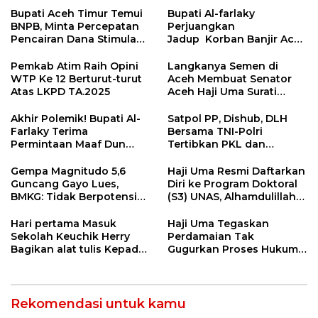
Bupati Aceh Timur Temui
Bupati Al-farlaky
BNPB, Minta Percepatan
Perjuangkan
Pencairan Dana Stimulan
Jadup Korban Banjir Aceh
Tahap II bagi Korban
Timur di Kementerian
Banjir
Sosial RI
Pemkab Atim Raih Opini
Langkanya Semen di
WTP Ke 12 Berturut-turut
Aceh Membuat Senator
Atas LKPD TA.2025
Aceh Haji Uma Surati
Kemendag
Akhir Polemik! Bupati Al-
Satpol PP, Dishub, DLH
Farlaky Terima
Bersama TNI-Polri
Permintaan Maaf Dun
Tertibkan PKL dan
Belanda
Bersihkan Kawasan Kota
Idi Rayeuk
Gempa Magnitudo 5,6
Haji Uma Resmi Daftarkan
Guncang Gayo Lues,
Diri ke Program Doktoral
BMKG: Tidak Berpotensi
(S3) UNAS, Alhamdulillah
Tsunami
Lulus Tes Pra-Proposal
Disertasi
Hari pertama Masuk
Haji Uma Tegaskan
Sekolah Keuchik Herry
Perdamaian Tak
Bagikan alat tulis Kepada
Gugurkan Proses Hukum
warganya.
Kasus Kekerasan Anak
Rekomendasi untuk kamu