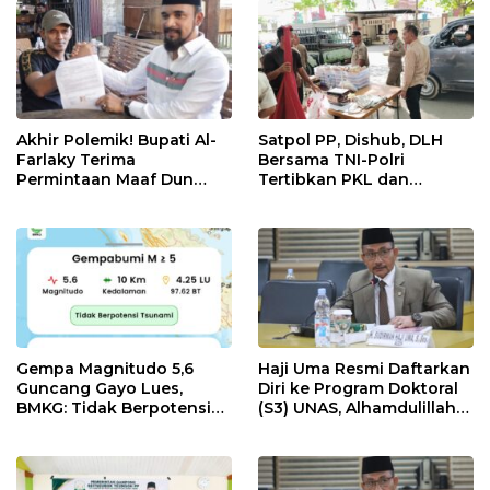
Akhir Polemik! Bupati Al-
Satpol PP, Dishub, DLH
Farlaky Terima
Bersama TNI-Polri
Permintaan Maaf Dun
Tertibkan PKL dan
Belanda
Bersihkan Kawasan Kota
Idi Rayeuk
Gempa Magnitudo 5,6
Haji Uma Resmi Daftarkan
Guncang Gayo Lues,
Diri ke Program Doktoral
BMKG: Tidak Berpotensi
(S3) UNAS, Alhamdulillah
Tsunami
Lulus Tes Pra-Proposal
Disertasi