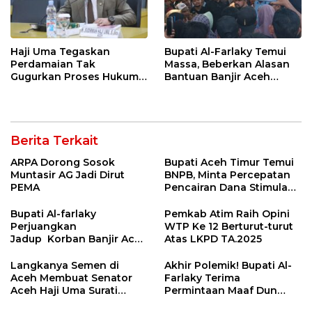
Haji Uma Tegaskan
Bupati Al-Farlaky Temui
Perdamaian Tak
Massa, Beberkan Alasan
Gugurkan Proses Hukum
Bantuan Banjir Aceh
Kasus Kekerasan Anak
Timur Belum Cair
Berita Terkait
ARPA Dorong Sosok
Bupati Aceh Timur Temui
Muntasir AG Jadi Dirut
BNPB, Minta Percepatan
PEMA
Pencairan Dana Stimulan
Tahap II bagi Korban
Banjir
Bupati Al-farlaky
Pemkab Atim Raih Opini
Perjuangkan
WTP Ke 12 Berturut-turut
Jadup Korban Banjir Aceh
Atas LKPD TA.2025
Timur di Kementerian
Sosial RI
Langkanya Semen di
Akhir Polemik! Bupati Al-
Aceh Membuat Senator
Farlaky Terima
Aceh Haji Uma Surati
Permintaan Maaf Dun
Kemendag
Belanda