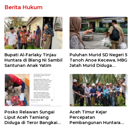
Berita Hukum
Bupati Al-Farlaky Tinjau
Puluhan Murid SD Negeri 5
Huntara di Blang Ni Sambil
Tanoh Anoe Kecewa, MBG
Santunan Anak Yatim
Jatah Murid Diduga
Ditelan Oknum Guru
Posko Relawan Sungai
Aceh Timur Kejar
Liput Aceh Tamiang
Percepatan
Diduga di Teror Bangkai
Pembangunan Huntara
Anjing Tanpa Kepala
untuk Warga Terdampak