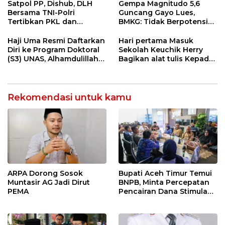
Satpol PP, Dishub, DLH
Gempa Magnitudo 5,6
Bersama TNI-Polri
Guncang Gayo Lues,
Tertibkan PKL dan
BMKG: Tidak Berpotensi
Bersihkan Kawasan Kota
Tsunami
Idi Rayeuk
Haji Uma Resmi Daftarkan
Hari pertama Masuk
Diri ke Program Doktoral
Sekolah Keuchik Herry
(S3) UNAS, Alhamdulillah
Bagikan alat tulis Kepada
Lulus Tes Pra-Proposal
warganya.
Disertasi
Rekomendasi untuk kamu
ARPA Dorong Sosok
Bupati Aceh Timur Temui
Muntasir AG Jadi Dirut
BNPB, Minta Percepatan
PEMA
Pencairan Dana Stimulan
Tahap II bagi Korban
Banjir