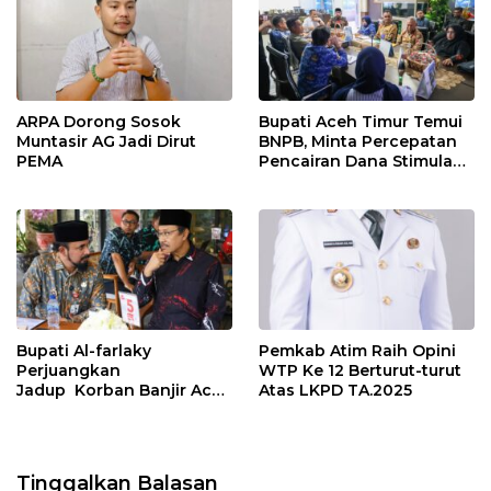
ARPA Dorong Sosok
Bupati Aceh Timur Temui
Muntasir AG Jadi Dirut
BNPB, Minta Percepatan
PEMA
Pencairan Dana Stimulan
Tahap II bagi Korban
Banjir
Bupati Al-farlaky
Pemkab Atim Raih Opini
Perjuangkan
WTP Ke 12 Berturut-turut
Jadup Korban Banjir Aceh
Atas LKPD TA.2025
Timur di Kementerian
Sosial RI
Tinggalkan Balasan