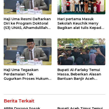
Haji Uma Resmi Daftarkan
Hari pertama Masuk
Diri ke Program Doktoral
Sekolah Keuchik Herry
(S3) UNAS, Alhamdulillah
Bagikan alat tulis Kepada
Lulus Tes Pra-Proposal
warganya.
Disertasi
Haji Uma Tegaskan
Bupati Al-Farlaky Temui
Perdamaian Tak
Massa, Beberkan Alasan
Gugurkan Proses Hukum
Bantuan Banjir Aceh
Kasus Kekerasan Anak
Timur Belum Cair
Berita Terkait
ARPA Dorong Sosok
Bupati Aceh Timur Temui