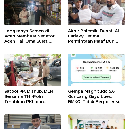
Langkanya Semen di
Akhir Polemik! Bupati Al-
Aceh Membuat Senator
Farlaky Terima
Aceh Haji Uma Surati
Permintaan Maaf Dun
Kemendag
Belanda
Satpol PP, Dishub, DLH
Gempa Magnitudo 5,6
Bersama TNI-Polri
Guncang Gayo Lues,
Tertibkan PKL dan
BMKG: Tidak Berpotensi
Bersihkan Kawasan Kota
Tsunami
Idi Rayeuk