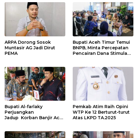
ARPA Dorong Sosok
Bupati Aceh Timur Temui
Muntasir AG Jadi Dirut
BNPB, Minta Percepatan
PEMA
Pencairan Dana Stimulan
Tahap II bagi Korban
Banjir
Bupati Al-farlaky
Pemkab Atim Raih Opini
Perjuangkan
WTP Ke 12 Berturut-turut
Jadup Korban Banjir Aceh
Atas LKPD TA.2025
Timur di Kementerian
Sosial RI