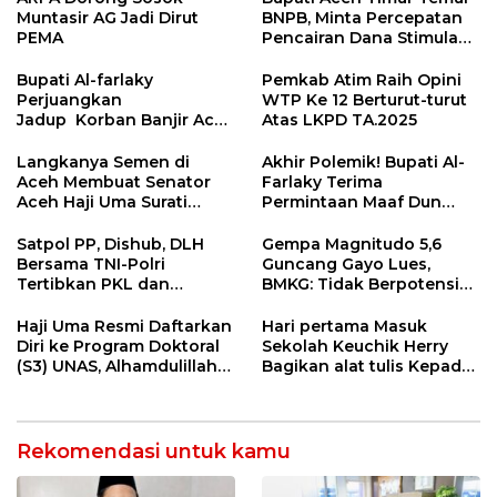
Muntasir AG Jadi Dirut
BNPB, Minta Percepatan
PEMA
Pencairan Dana Stimulan
Tahap II bagi Korban
Banjir
Bupati Al-farlaky
Pemkab Atim Raih Opini
Perjuangkan
WTP Ke 12 Berturut-turut
Jadup Korban Banjir Aceh
Atas LKPD TA.2025
Timur di Kementerian
Sosial RI
Langkanya Semen di
Akhir Polemik! Bupati Al-
Aceh Membuat Senator
Farlaky Terima
Aceh Haji Uma Surati
Permintaan Maaf Dun
Kemendag
Belanda
Satpol PP, Dishub, DLH
Gempa Magnitudo 5,6
Bersama TNI-Polri
Guncang Gayo Lues,
Tertibkan PKL dan
BMKG: Tidak Berpotensi
Bersihkan Kawasan Kota
Tsunami
Idi Rayeuk
Haji Uma Resmi Daftarkan
Hari pertama Masuk
Diri ke Program Doktoral
Sekolah Keuchik Herry
(S3) UNAS, Alhamdulillah
Bagikan alat tulis Kepada
Lulus Tes Pra-Proposal
warganya.
Disertasi
Rekomendasi untuk kamu