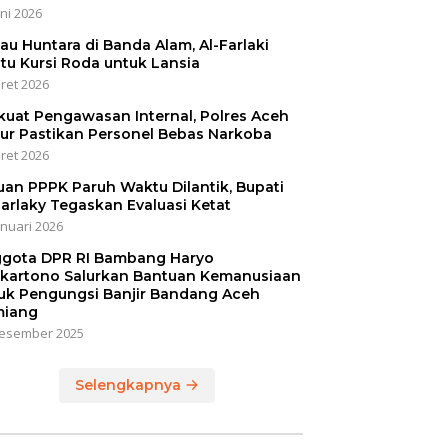
uni 2026
jau Huntara di Banda Alam, Al-Farlaki
tu Kursi Roda untuk Lansia
ret 2026
kuat Pengawasan Internal, Polres Aceh
ur Pastikan Personel Bebas Narkoba
ret 2026
uan PPPK Paruh Waktu Dilantik, Bupati
Farlaky Tegaskan Evaluasi Ketat
anuari 2026
gota DPR RI Bambang Haryo
kartono Salurkan Bantuan Kemanusiaan
uk Pengungsi Banjir Bandang Aceh
iang
esember 2025
Selengkapnya