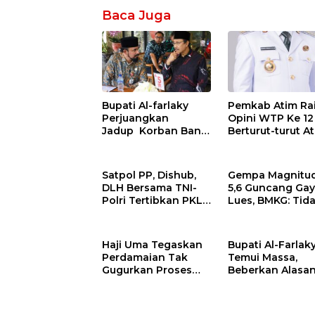
Baca Juga
Bupati Al-farlaky
Pemkab Atim Ra
Perjuangkan
Opini WTP Ke 12
Jadup Korban Banjir
Berturut-turut A
Aceh Timur di
LKPD TA.2025
Kementerian Sosial
RI
Satpol PP, Dishub,
Gempa Magnitu
DLH Bersama TNI-
5,6 Guncang Ga
Polri Tertibkan PKL
Lues, BMKG: Tid
dan Bersihkan
Berpotensi Tsu
Kawasan Kota Idi
Rayeuk
Haji Uma Tegaskan
Bupati Al-Farlak
Perdamaian Tak
Temui Massa,
Gugurkan Proses
Beberkan Alasa
Hukum Kasus
Bantuan Banjir 
Kekerasan Anak
Timur Belum Cai