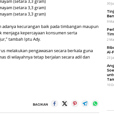
 mayam (setara 3,3 gram)
30 J
 mayam (setara 3,3 gram)
Tin
 mayam (setara 3,3 gram)
Ban
9 Ma
kan adanya kecurangan baik pada timbangan maupun
Per
tuk menjaga kepercayaan konsumen serta
Tim
ur,” tambah Iptu Ady.
2 Ma
Rib
rus melakukan pengawasan secara berkala guna
Al-
mas di wilayahnya tetap berjalan secara adil dan
23 J
Ang
Soe
unt
Tam
10 D
BAGIKAN