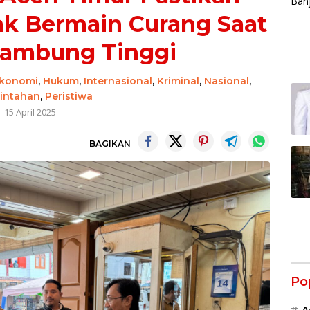
ak Bermain Curang Saat
lambung Tinggi
konomi
,
Hukum
,
Internasional
,
Kriminal
,
Nasional
,
intahan
,
Peristiwa
15 April 2025
BAGIKAN
Po