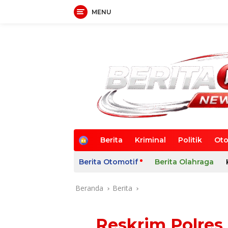
MENU
Langsung
ke
konten
B
Berita
Kriminal
Politik
Oto
e
r
Berita Otomotif
Berita Olahraga
a
n
d
Beranda
Berita
a
Reskrim Polres