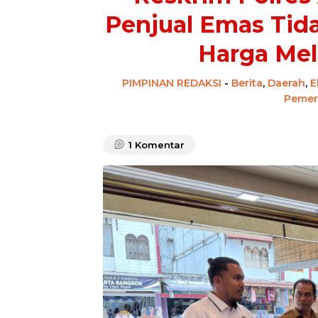
Penjual Emas Tid
Harga Me
PIMPINAN REDAKSI
-
Berita
,
Daerah
,
E
Pemer
1
Komentar