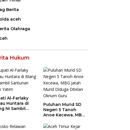
ceh Timur
ag Berita
olda aceh
erita Olahraga
ceh
rita Hukum
ati Al-Farlaky
jau Huntara di
Puluhan Murid SD
ng Ni Sambil
Negeri 5 Tanoh
tunan Anak
Anoe Kecewa, MBG
im
Jatah Murid Diduga
Ditelan Oknum Guru