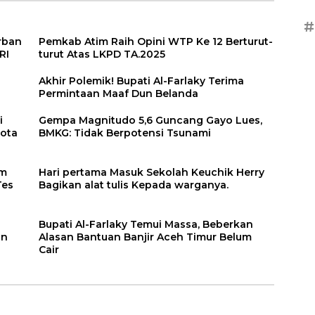
#
rban
Pemkab Atim Raih Opini WTP Ke 12 Berturut-
RI
turut Atas LKPD TA.2025
Akhir Polemik! Bupati Al-Farlaky Terima
Permintaan Maaf Dun Belanda
i
Gempa Magnitudo 5,6 Guncang Gayo Lues,
Kota
BMKG: Tidak Berpotensi Tsunami
am
Hari pertama Masuk Sekolah Keuchik Herry
Tes
Bagikan alat tulis Kepada warganya.
Bupati Al-Farlaky Temui Massa, Beberkan
an
Alasan Bantuan Banjir Aceh Timur Belum
Cair