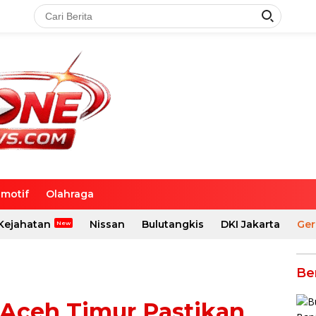
motif
Olahraga
Kejahatan
Nissan
Bulutangkis
DKI Jakarta
Ger
Be
 Aceh Timur Pastikan