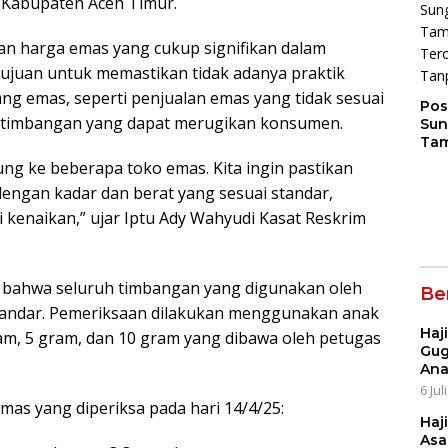
 Kabupaten Aceh Timur.
n harga emas yang cukup signifikan dalam
rtujuan untuk memastikan tidak adanya praktik
ng emas, seperti penjualan emas yang tidak sesuai
Pos
 timbangan yang dapat merugikan konsumen.
Sun
Tam
Ter
ung ke beberapa toko emas. Kita ingin pastikan
Anj
ngan kadar dan berat yang sesuai standar,
Kep
kenaikan,” ujar Iptu Ady Wahyudi Kasat Reskrim
 bahwa seluruh timbangan yang digunakan oleh
Ber
standar. Pemeriksaan dilakukan menggunakan anak
Haj
m, 5 gram, dan 10 gram yang dibawa oleh petugas
Gug
An
6 Jul
emas yang diperiksa pada hari 14/4/25:
Haj
Asa