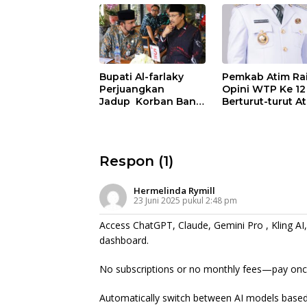
Bupati Al-farlaky
Pemkab Atim Ra
Perjuangkan
Opini WTP Ke 12
Jadup Korban Banjir
Berturut-turut A
Aceh Timur di
LKPD TA.2025
Kementerian Sosial
RI
Respon (1)
Hermelinda Rymill
23 Juni 2025 pukul 2:48 pm
Access ChatGPT, Claude, Gemini Pro , Kling A
dashboard.
No subscriptions or no monthly fees—pay once
Automatically switch between AI models based