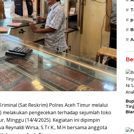
A
T
p
B
A
Be
Bup
riminal (Sat Reskrim) Polres Aceh Timur melalui
Tin
ter) melakukan pengecekan terhadap sejumlah toko
Bla
San
, Minggu (14/4/2025). Kegiatan ini dipimpin
Yat
eva Reynaldi Wirsa, S.Tr.K., M.H bersama anggota