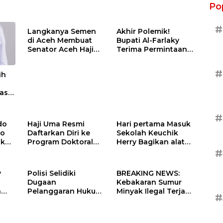
Po
#
Langkanya Semen
Akhir Polemik!
di Aceh Membuat
Bupati Al-Farlaky
Senator Aceh Haji
Terima Permintaan
Uma Surati
Maaf Dun Belanda
Kemendag
#
ih
tas
#
do
Haji Uma Resmi
Hari pertama Masuk
yo
Daftarkan Diri ke
Sekolah Keuchik
ak
Program Doktoral
Herry Bagikan alat
nami
(S3) UNAS,
tulis Kepada
#
Alhamdulillah Lulus
warganya.
Tes Pra-Proposal
y
Polisi Selidiki
BREAKING NEWS:
Disertasi
Dugaan
Kebakaran Sumur
n
Pelanggaran Hukum
Minyak Ilegal Terjadi
#
Aceh
di Balik Kebakaran
di Lhok Lemak, Aceh
r
Sumur Minyak Ilegal
Timur, Aceh
di Aceh Timur