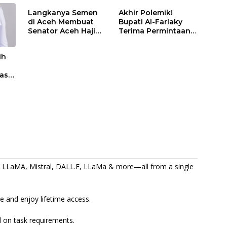
Langkanya Semen
Akhir Polemik!
di Aceh Membuat
Bupati Al-Farlaky
Senator Aceh Haji
Terima Permintaan
Uma Surati
Maaf Dun Belanda
Kemendag
ih
tas
I, LLaMA, Mistral, DALL.E, LLaMa & more—all from a single
 and enjoy lifetime access.
 on task requirements.