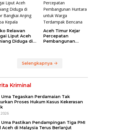
ko Relawan
Aceh Timur Kejar
gai Liput Aceh
Percepatan
iang Diduga di
Pembangunan
or Bangkai
Huntara untuk
ing Tanpa
Warga Terdampak
ala
Bencana
Selengkapnya
ita Kriminal
i Uma Tegaskan Perdamaian Tak
urkan Proses Hukum Kasus Kekerasan
ak
i 2026
i Uma Pastikan Pendampingan Tiga PMI
l Aceh di Malaysia Terus Berlanjut