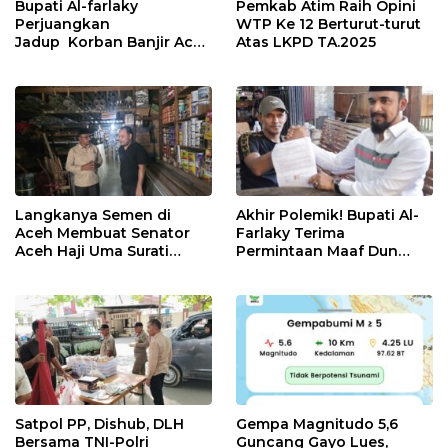
Bupati Al-farlaky
Pemkab Atim Raih Opini
Perjuangkan
WTP Ke 12 Berturut-turut
Jadup Korban Banjir Aceh
Atas LKPD TA.2025
Timur di Kementerian
Sosial RI
Langkanya Semen di
Akhir Polemik! Bupati Al-
Aceh Membuat Senator
Farlaky Terima
Aceh Haji Uma Surati
Permintaan Maaf Dun
Kemendag
Belanda
Satpol PP, Dishub, DLH
Gempa Magnitudo 5,6
Bersama TNI-Polri
Guncang Gayo Lues,