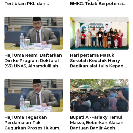
Tertibkan PKL dan
BMKG: Tidak Berpotensi
Bersihkan Kawasan Kota
Tsunami
Idi Rayeuk
Haji Uma Resmi Daftarkan
Hari pertama Masuk
Diri ke Program Doktoral
Sekolah Keuchik Herry
(S3) UNAS, Alhamdulillah
Bagikan alat tulis Kepada
Lulus Tes Pra-Proposal
warganya.
Disertasi
Haji Uma Tegaskan
Bupati Al-Farlaky Temui
Perdamaian Tak
Massa, Beberkan Alasan
Gugurkan Proses Hukum
Bantuan Banjir Aceh