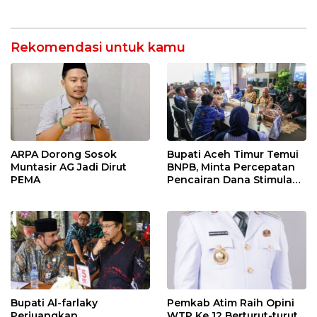
Lulus Tes Pra-Proposal
warganya.
Disertasi
Rekomendasi untuk kamu
ARPA Dorong Sosok
Bupati Aceh Timur Temui
Muntasir AG Jadi Dirut
BNPB, Minta Percepatan
PEMA
Pencairan Dana Stimulan
Tahap II bagi Korban
Banjir
Bupati Al-farlaky
Pemkab Atim Raih Opini
Perjuangkan
WTP Ke 12 Berturut-turut