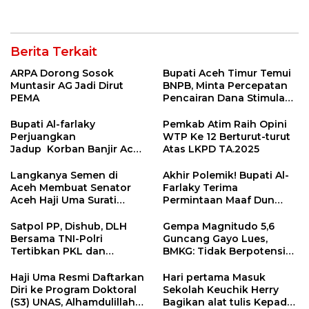
Kasus Kekerasan Anak
Timur Belum Cair
Berita Terkait
ARPA Dorong Sosok
Bupati Aceh Timur Temui
Muntasir AG Jadi Dirut
BNPB, Minta Percepatan
PEMA
Pencairan Dana Stimulan
Tahap II bagi Korban
Banjir
Bupati Al-farlaky
Pemkab Atim Raih Opini
Perjuangkan
WTP Ke 12 Berturut-turut
Jadup Korban Banjir Aceh
Atas LKPD TA.2025
Timur di Kementerian
Sosial RI
Langkanya Semen di
Akhir Polemik! Bupati Al-
Aceh Membuat Senator
Farlaky Terima
Aceh Haji Uma Surati
Permintaan Maaf Dun
Kemendag
Belanda
Satpol PP, Dishub, DLH
Gempa Magnitudo 5,6
Bersama TNI-Polri
Guncang Gayo Lues,
Tertibkan PKL dan
BMKG: Tidak Berpotensi
Bersihkan Kawasan Kota
Tsunami
Idi Rayeuk
Haji Uma Resmi Daftarkan
Hari pertama Masuk
Diri ke Program Doktoral
Sekolah Keuchik Herry
(S3) UNAS, Alhamdulillah
Bagikan alat tulis Kepada