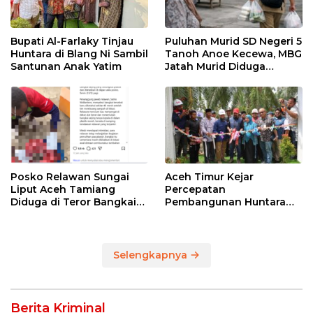
Bupati Al-Farlaky Tinjau
Puluhan Murid SD Negeri 5
Huntara di Blang Ni Sambil
Tanoh Anoe Kecewa, MBG
Santunan Anak Yatim
Jatah Murid Diduga
Ditelan Oknum Guru
Posko Relawan Sungai
Aceh Timur Kejar
Liput Aceh Tamiang
Percepatan
Diduga di Teror Bangkai
Pembangunan Huntara
Anjing Tanpa Kepala
untuk Warga Terdampak
Bencana
Selengkapnya
Berita Kriminal